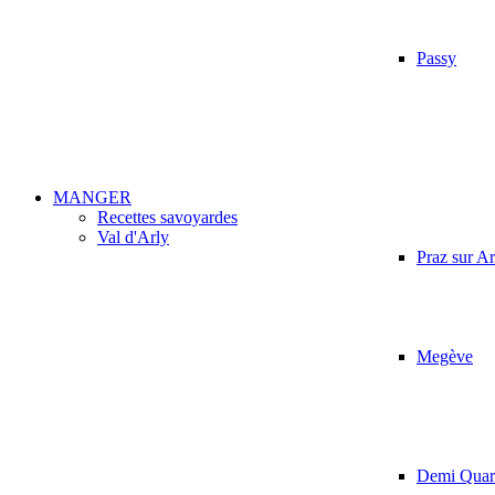
Passy
MANGER
Recettes savoyardes
Val d'Arly
Praz sur Ar
Megève
Demi Quart