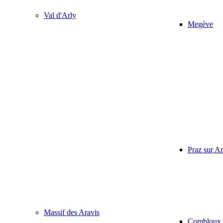
Val d'Arly
Megève
Praz sur Ar
Massif des Aravis
Combloux