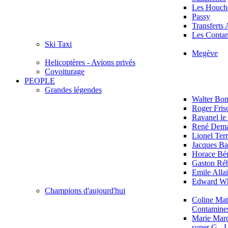
Les Houch
Passy
Transferts 
Les Contam
Ski Taxi
Megève
Helicoptères - Avions privés
Covoiturage
PEOPLE
Grandes légendes
Walter Bon
Roger Fri
Ravanel le
René Dema
Lionel Ter
Jacques Ba
Horace Bén
Gaston Réb
Emile Allai
Edward W
Champions d'aujourd'hui
Coline Matt
Contamine
Marie Marc
super G - 