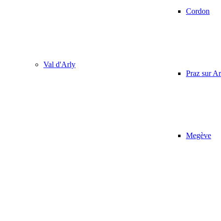
Cordon
Val d'Arly
Praz sur Ar
Megève