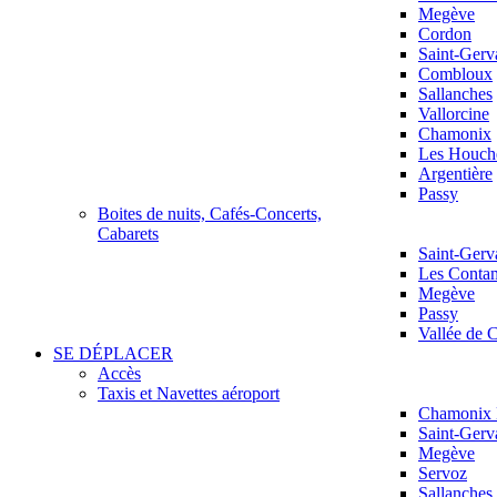
Megève
Cordon
Saint-Gerv
Combloux
Sallanches
Vallorcine
Chamonix
Les Houch
Argentière
Passy
Boites de nuits, Cafés-Concerts,
Cabarets
Saint-Gerv
Les Conta
Megève
Passy
Vallée de
SE DÉPLACER
Accès
Taxis et Navettes aéroport
Chamonix 
Saint-Gerv
Megève
Servoz
Sallanches