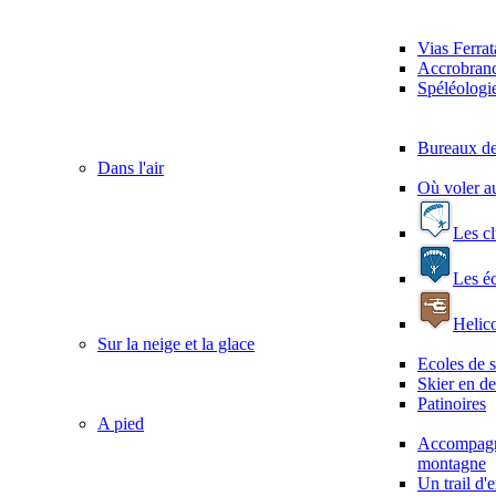
Vias Ferrat
Accrobranc
Spéléologi
Bureaux de
Dans l'air
Où voler a
Les c
Les é
Helico
Sur la neige et la glace
Ecoles de s
Skier en de
Patinoires
A pied
Accompagn
montagne
Un trail d'e