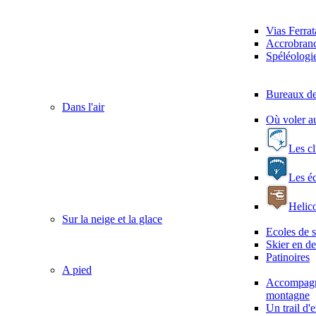
Vias Ferrat
Accrobranc
Spéléologi
Bureaux de
Dans l'air
Où voler a
Les c
Les é
Helico
Sur la neige et la glace
Ecoles de s
Skier en de
Patinoires
A pied
Accompagn
montagne
Un trail d'e