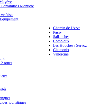
 Megève
 Contamines Montjoie
vététiste
t Equipement
Chemin de l'Arve
Passy
Sallanches
Combloux
Les Houches / Servoz
Chamonix
Vallorcine
sme
s 2 roues
 jeux
vités
langues
guides touristiques