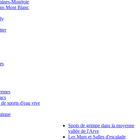
mines-Montjoie
ais Mont Blanc
ly
ier
es
ermes
acs
s de sports d'eau vive
stique
Spots de grimpe dans la moyenne
vallée de l'Arve
Les Murs et Salles d'escalade