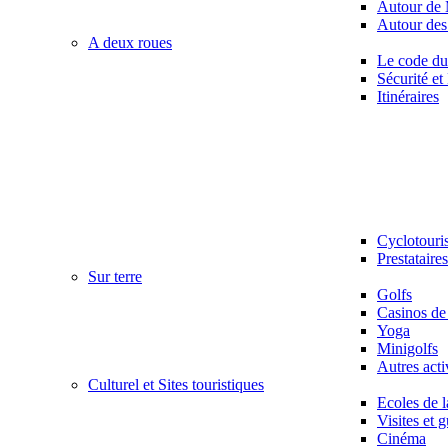
Autour de
Autour des
A deux roues
Le code du 
Sécurité e
Itinéraires
Cyclotouri
Prestataire
Sur terre
Golfs
Casinos de
Yoga
Minigolfs
Autres acti
Culturel et Sites touristiques
Ecoles de 
Visites et 
Cinéma