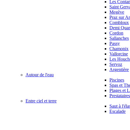
Les Conta
Saint Gerv
Megève
Praz sur Ar
Combloux
Demi Quart
Cordon
Sallanches
Passy
Chamonix
Vallorcine
Les Houch
Servoz
Argentière
Autour de l'eau
Piscines
Spas et Th
Plages et L
Prestataire
Entre ciel et terre
Saut à l'éla
Escalade