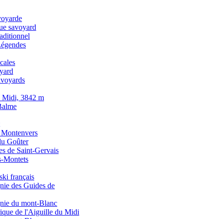
voyarde
que savoyard
raditionnel
Légendes
cales
oyard
avoyards
u Midi, 3842 m
Balme
u Montenvers
du Goûter
s de Saint-Gervais
s-Montets
ski français
ie des Guides de
nie du mont-Blanc
ique de l'Aiguille du Midi