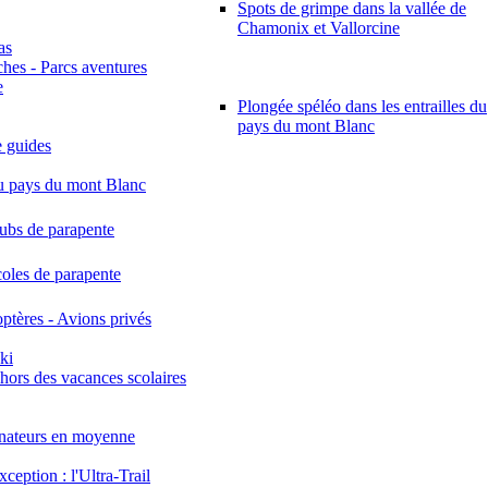
Spots de grimpe dans la vallée de
Chamonix et Vallorcine
as
hes - Parcs aventures
e
Plongée spéléo dans les entrailles du
pays du mont Blanc
 guides
u pays du mont Blanc
lubs de parapente
coles de parapente
ptères - Avions privés
ki
hors des vacances scolaires
ateurs en moyenne
xception : l'Ultra-Trail