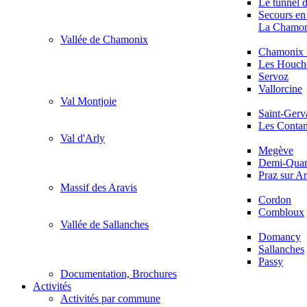
Le tunnel 
Secours en
La Chamon
Vallée de Chamonix
Chamonix 
Les Houch
Servoz
Vallorcine
Val Montjoie
Saint-Gerv
Les Contam
Val d'Arly
Megève
Demi-Quart
Praz sur Ar
Massif des Aravis
Cordon
Combloux
Vallée de Sallanches
Domancy
Sallanches
Passy
Documentation, Brochures
Activités
Activités par commune