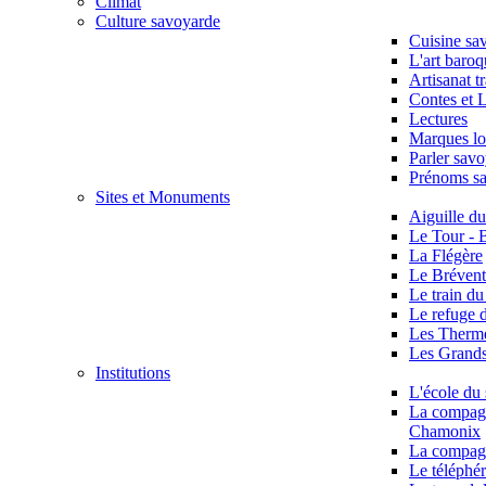
Climat
Culture savoyarde
Cuisine sa
L'art baro
Artisanat t
Contes et 
Lectures
Marques lo
Parler sav
Prénoms s
Sites et Monuments
Aiguille d
Le Tour - 
La Flégère
Le Brévent
Le train d
Le refuge 
Les Therme
Les Grand
Institutions
L'école du 
La compagn
Chamonix
La compag
Le téléphér