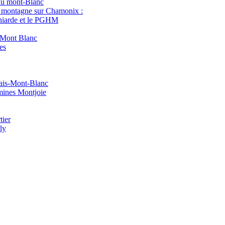
du mont-Blanc
 montagne sur Chamonix :
iarde et le PGHM
Mont Blanc
es
ais-Mont-Blanc
ines Montjoie
ier
ly