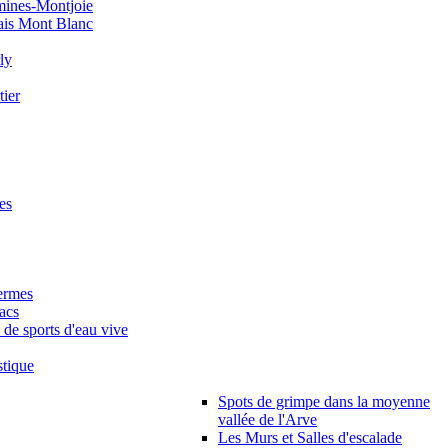
mines-Montjoie
ais Mont Blanc
ly
ier
es
ermes
acs
s de sports d'eau vive
stique
Spots de grimpe dans la moyenne
vallée de l'Arve
Les Murs et Salles d'escalade