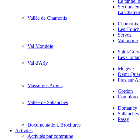
Le tunnel 
Secours en
La Chamon
Vallée de Chamonix
Chamonix 
Les Houch
Servoz
Vallorcine
Val Montjoie
Saint-Gerv
Les Contam
Val d'Arly
Megève
Demi-Quart
Praz sur Ar
Massif des Aravis
Cordon
Combloux
Vallée de Sallanches
Domancy
Sallanches
Passy
Documentation, Brochures
Activités
Activités par commune