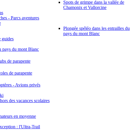
Spots de grimpe dans la vallée de
Chamonix et Vallorcine
as
hes - Parcs aventures
e
Plongée spéléo dans les entrailles du
pays du mont Blanc
 guides
u pays du mont Blanc
lubs de parapente
coles de parapente
ptères - Avions privés
ki
hors des vacances scolaires
ateurs en moyenne
xception : l'Ultra-Trail