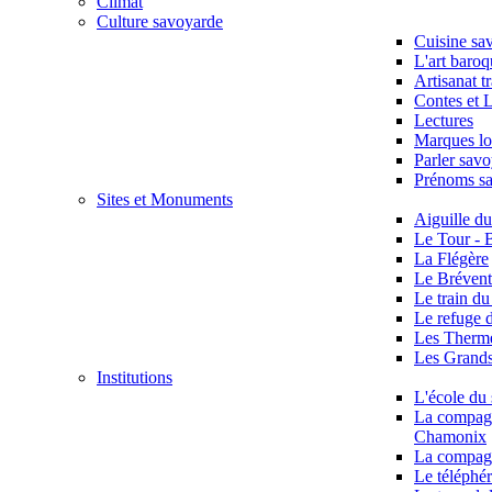
Climat
Culture savoyarde
Cuisine sa
L'art baro
Artisanat t
Contes et 
Lectures
Marques lo
Parler sav
Prénoms s
Sites et Monuments
Aiguille d
Le Tour - 
La Flégère
Le Brévent
Le train d
Le refuge 
Les Therme
Les Grand
Institutions
L'école du 
La compagn
Chamonix
La compag
Le téléphér