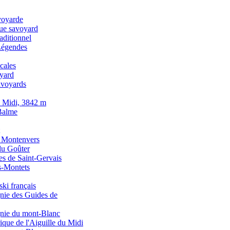
voyarde
que savoyard
raditionnel
Légendes
cales
oyard
avoyards
u Midi, 3842 m
Balme
u Montenvers
du Goûter
s de Saint-Gervais
s-Montets
ski français
ie des Guides de
nie du mont-Blanc
ique de l'Aiguille du Midi