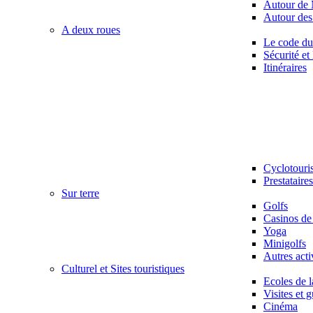
Autour de
Autour des
A deux roues
Le code du 
Sécurité e
Itinéraires
Cyclotouri
Prestataire
Sur terre
Golfs
Casinos de
Yoga
Minigolfs
Autres acti
Culturel et Sites touristiques
Ecoles de 
Visites et 
Cinéma