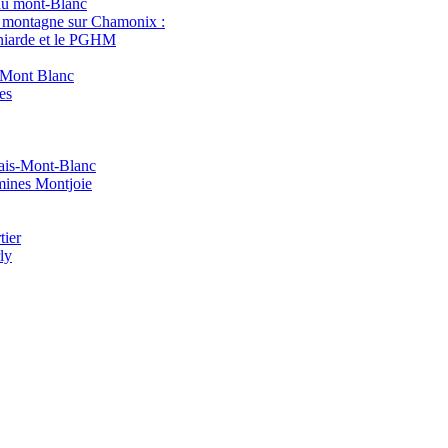
du mont-Blanc
 montagne sur Chamonix :
iarde et le PGHM
Mont Blanc
es
ais-Mont-Blanc
ines Montjoie
ier
ly