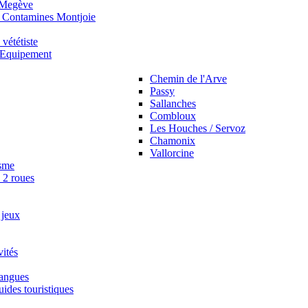
 Megève
 Contamines Montjoie
vététiste
t Equipement
Chemin de l'Arve
Passy
Sallanches
Combloux
Les Houches / Servoz
Chamonix
Vallorcine
sme
s 2 roues
 jeux
vités
langues
guides touristiques