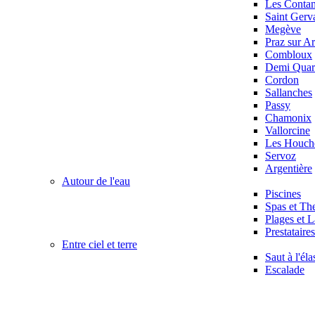
Les Conta
Saint Gerv
Megève
Praz sur Ar
Combloux
Demi Quart
Cordon
Sallanches
Passy
Chamonix
Vallorcine
Les Houch
Servoz
Argentière
Autour de l'eau
Piscines
Spas et Th
Plages et L
Prestataire
Entre ciel et terre
Saut à l'éla
Escalade