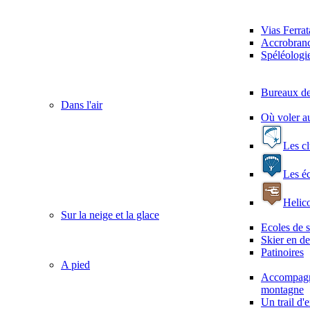
Vias Ferrat
Accrobranc
Spéléologi
Bureaux de
Dans l'air
Où voler a
Les c
Les é
Helico
Sur la neige et la glace
Ecoles de s
Skier en de
Patinoires
A pied
Accompagn
montagne
Un trail d'e